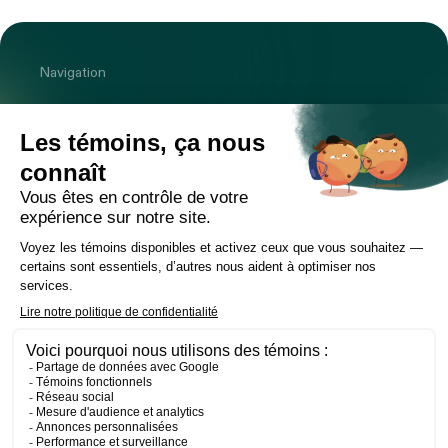
Navigation
Cabinet
Équipe
Expertises
Bureaux
Carrière
Transactions
Publications
Nouvelles
Contact
LinkedIn
Instagram
Facebook