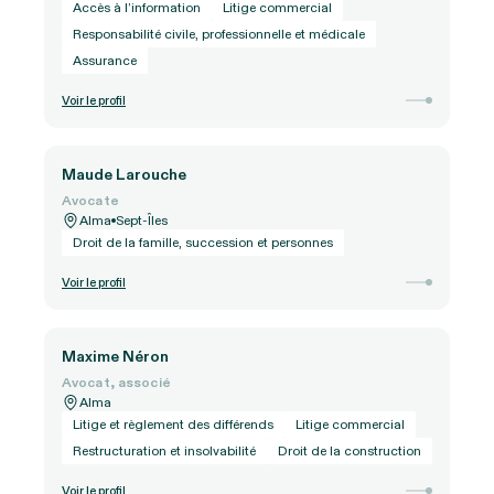
Lac-Mégantic
Accès à l’information
Litige commercial
Droit de la famille, succession et personnes
Montréal
Responsabilité civile, professionnelle et médicale
Droit fiscal
Québec
Assurance
Droit de l’immigration
Rimouski
Droit immobilier
Voir le profil
Rivière-du-Loup
Droit municipal
Roberval
Droit du travail et de l’emploi
Rouyn-Noranda
Maude Larouche
Litige et règlement des différends
Saguenay
Avocate
Propriété intellectuelle
Saint-Félicien
Alma
Sept-Îles
Protection des renseignements personnels
Droit de la famille, succession et personnes
Sept-Îles
Sherbrooke
Voir le profil
Val-d’Or
Maxime Néron
Avocat, associé
Alma
Litige et règlement des différends
Litige commercial
Restructuration et insolvabilité
Droit de la construction
Voir le profil