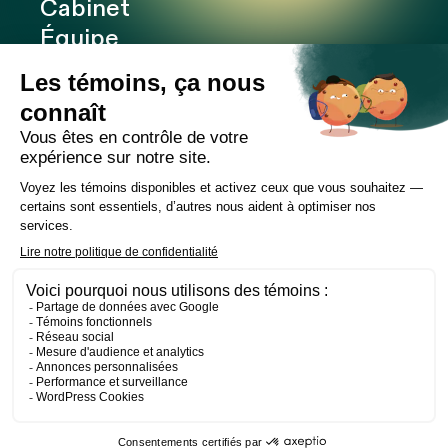
Cabinet
Équipe
Expertises
Bureaux
Carrière
Transactions
Publications
Nouvelles
Contact
LinkedIn
Instagram
Facebook
Site web
Les Prétentieux
©2026 Cain Lamarre
Conditions d’utilisation et de confidentialité